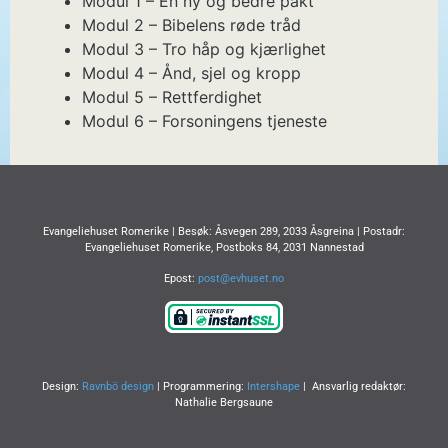
Modul 1 – En ny og bedre pakt
Modul 2 – Bibelens røde tråd
Modul 3 – Tro håp og kjærlighet
Modul 4 – Ånd, sjel og kropp
Modul 5 – Rettferdighet
Modul 6 – Forsoningens tjeneste
Evangeliehuset Romerike | Besøk: Åsvegen 289, 2033 Åsgreina | Postadr:
Evangeliehuset Romerike, Postboks 84, 2031 Nannestad
Epost:
post@evhuset.no
Design:
Ravnbö design
| Programmering:
Intershape
| Ansvarlig redaktør:
Nathalie Bergsaune