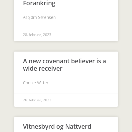
Forankring
Asbjørn Sørensen
28. februar, 2023
A new covenant believer is a
wide receiver
Connie Witter
26. februar, 2023
Vitnesbyrd og Nattverd