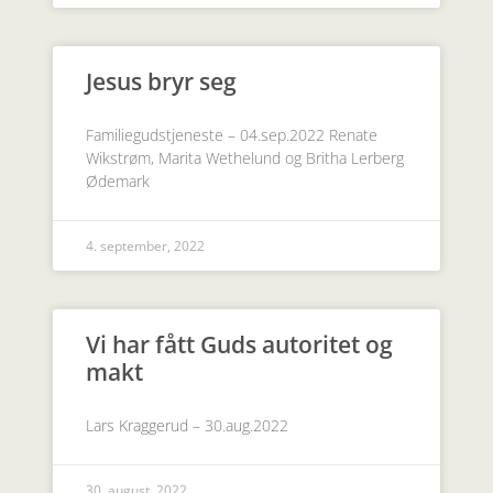
Jesus bryr seg
Familiegudstjeneste – 04.sep.2022 Renate
Wikstrøm, Marita Wethelund og Britha Lerberg
Ødemark
4. september, 2022
Vi har fått Guds autoritet og
makt
Lars Kraggerud – 30.aug.2022
30. august, 2022