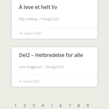
Å leve et helt liv
Roy Lerberg – 14.aug.2022
14. august, 2022
Del2 – Helbredelse for alle
Lars Kraggerud – 09.aug.2022
9. august, 2022
1
2
3
4
5
6
7
8
9