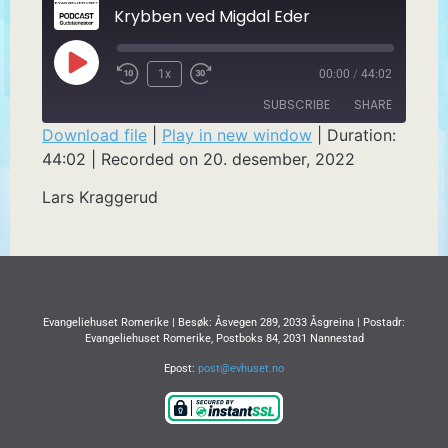
Krybben ved Migdal Eder
1x
00:00
/
44:02
SUBSCRIBE
SHARE
Download file
|
Play in new window
|
Duration:
44:02
|
Recorded on 20. desember, 2022
SHARE
RSS FEED
Lars Kraggerud
LINK
EMBED
Evangeliehuset Romerike | Besøk: Åsvegen 289, 2033 Åsgreina | Postadr:
Evangeliehuset Romerike, Postboks 84, 2031 Nannestad
Epost:
post@evhuset.no