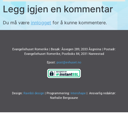
Legg igjen en kommentar
Du må være
innlogget
for å kunne kommentere.
Evangeliehuset Romerike | Besøk: Åsvegen 289, 2033 Åsgreina | Postadr:
Evangeliehuset Romerike, Postboks 84, 2031 Nannestad
Epost:
post@evhuset.no
Design:
Ravnbö design
| Programmering:
Intershape
| Ansvarlig redaktør:
Nathalie Bergsaune