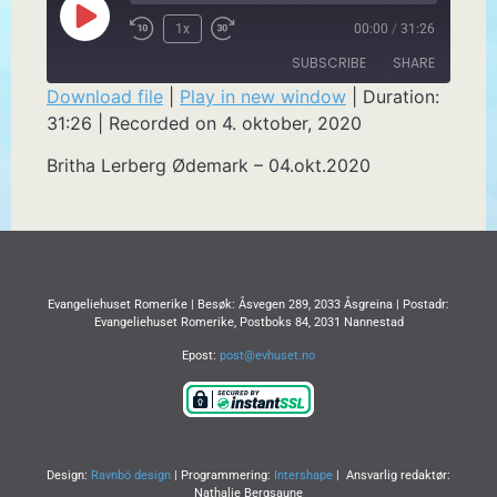
1x
00:00
/
31:26
SUBSCRIBE
SHARE
Download file
|
Play in new window
|
Duration:
31:26
|
Recorded on 4. oktober, 2020
SHARE
RSS FEED
Britha Lerberg Ødemark – 04.okt.2020
LINK
EMBED
Evangeliehuset Romerike | Besøk: Åsvegen 289, 2033 Åsgreina | Postadr:
Evangeliehuset Romerike, Postboks 84, 2031 Nannestad
Epost:
post@evhuset.no
Design:
Ravnbö design
| Programmering:
Intershape
| Ansvarlig redaktør:
Nathalie Bergsaune