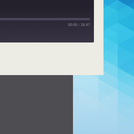
00:00
/
26:47