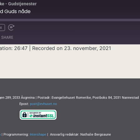
ke - Gudstjenester
ed Guds nåde
x
SHARE
ation: 26:47
|
Recorded on 23. november, 2021
en 289, 2033 Åsgreina | Postadr: Evangeliehuset Romerike, Postboks 84, 2031 Nannestad
Epost:
post@evhuset.no
n
| Programmering:
Intershape
| Ansvarlig redaktør: Nathalie Bergsaune