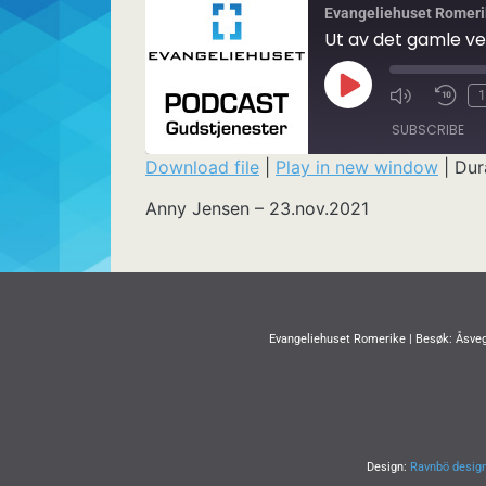
Evangeliehuset Romeri
Ut av det gamle v
1
SUBSCRIBE
Download file
|
Play in new window
|
Dur
SHARE
Anny Jensen – 23.nov.2021
RSS FEED
LINK
EMBED
Evangeliehuset Romerike | Besøk: Åsveg
Design:
Ravnbö desig