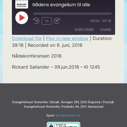
Nådens evangelium til alle
1x
00:00
/
39:18
SUBSCRIBE
SHARE
Download file
|
Play in new window
|
Duration:
39:18
|
Recorded on 9. juni, 2018
SHARE
RSS FEED
Nådekonferansen 2018
LINK
Rickard Sallander – 09.jun.2018 – Kl 1245
EMBED
Evangeliehuset Romerike | Besøk: Åsvegen 289, 2033 Åsgreina | Postadr:
Evangeliehuset Romerike, Postboks 84, 2031 Nannestad
Epost:
post@evhuset.no