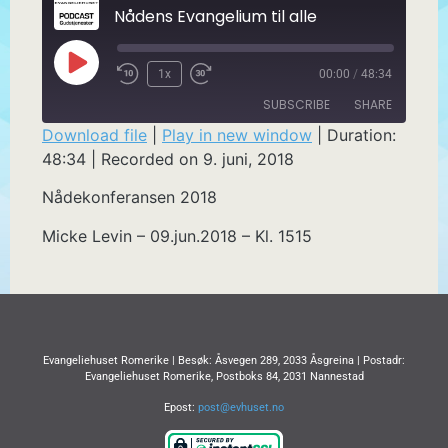
Nådens Evangelium til alle
1x
00:00
/
48:34
SUBSCRIBE
SHARE
Download file
|
Play in new window
|
Duration:
48:34
|
Recorded on 9. juni, 2018
SHARE
RSS FEED
Nådekonferansen 2018
LINK
Micke Levin – 09.jun.2018 – Kl. 1515
EMBED
Evangeliehuset Romerike | Besøk: Åsvegen 289, 2033 Åsgreina | Postadr:
Evangeliehuset Romerike, Postboks 84, 2031 Nannestad
Epost:
post@evhuset.no