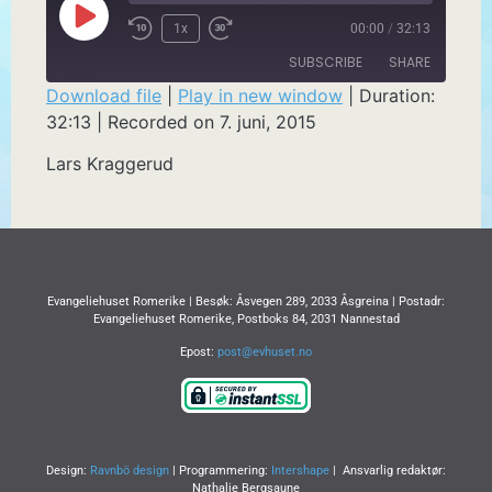
1x
00:00
/
32:13
SUBSCRIBE
SHARE
Download file
|
Play in new window
|
Duration:
32:13
|
Recorded on 7. juni, 2015
SHARE
RSS FEED
Lars Kraggerud
LINK
EMBED
Evangeliehuset Romerike | Besøk: Åsvegen 289, 2033 Åsgreina | Postadr:
Evangeliehuset Romerike, Postboks 84, 2031 Nannestad
Epost:
post@evhuset.no
Design:
Ravnbö design
| Programmering:
Intershape
| Ansvarlig redaktør:
Nathalie Bergsaune