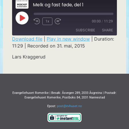
Melk og fast føde, del 1
1x
00:00
/
11:29
SUBSCRIBE
SHARE
Download file
|
Play in new window
|
Duration:
11:29
|
Recorded on 31. mai, 2015
SHARE
RSS FEED
Lars Kraggerud
LINK
EMBED
Evangeliehuset Romerike | Besøk: Åsvegen 289, 2033 Åsgreina | Postadr:
Evangeliehuset Romerike, Postboks 84, 2031 Nannestad
Epost:
post@evhuset.no