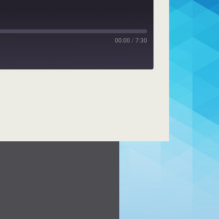
00:00
/
7:30