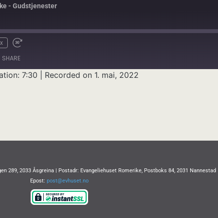
ke - Gudstjenester
x
SHARE
ation: 7:30
|
Recorded on 1. mai, 2022
en 289, 2033 Åsgreina | Postadr: Evangeliehuset Romerike, Postboks 84, 2031 Nannestad
Epost:
post@evhuset.no