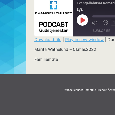
Evangeliehuset Romeri
Lys
1
SUBSCRIBE
Download file
|
Play in new window
|
Dur
SHARE
Marita Wethelund – 01.mai.2022
RSS FEED
LINK
Familiemøte
EMBED
Evangeliehuset Romerike | Besøk: Åsveg