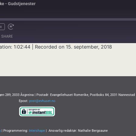
ke - Gudstjenester
x
SHARE
ation: 1:02:44
|
Recorded on 15. september, 2018
en 289, 2033 Åsgreina | Postadr: Evangeliehuset Romerike, Postboks 84, 2031 Nannestad
Epost:
post@evhuset.no
n
| Programmering:
Intershape
| Ansvarlig redaktør: Nathalie Bergsaune