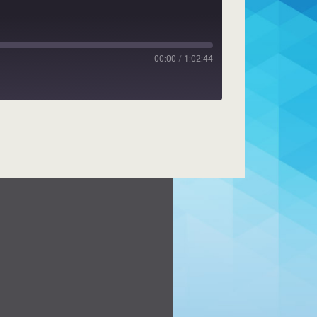
00:00
/
1:02:44