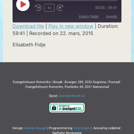
1x
00:00
/
59:41
SUBSCRIBE
SHARE
Download file
|
Play in new window
|
Duration:
59:41
|
Recorded on 22. mars, 2015
SHARE
RSS FEED
Elisabeth Fidje
LINK
EMBED
Evangeliehuset Romerike | Besøk: Åsvegen 289, 2033 Åsgreina | Postadr:
Evangeliehuset Romerike, Postboks 84, 2031 Nannestad
Epost:
post@evhuset.no
Design:
Ravnbö design
| Programmering:
Intershape
| Ansvarlig redaktør:
Nathalie Bergsaune