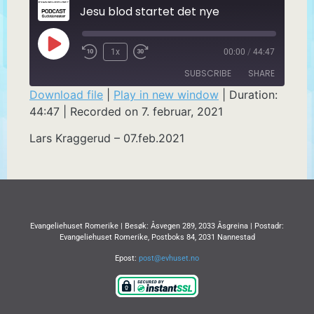
Jesu blod startet det nye
1x
00:00
/
44:47
SUBSCRIBE
SHARE
Download file
|
Play in new window
|
Duration:
44:47
|
Recorded on 7. februar, 2021
SHARE
RSS FEED
Lars Kraggerud – 07.feb.2021
LINK
EMBED
Evangeliehuset Romerike | Besøk: Åsvegen 289, 2033 Åsgreina | Postadr:
Evangeliehuset Romerike, Postboks 84, 2031 Nannestad
Epost:
post@evhuset.no