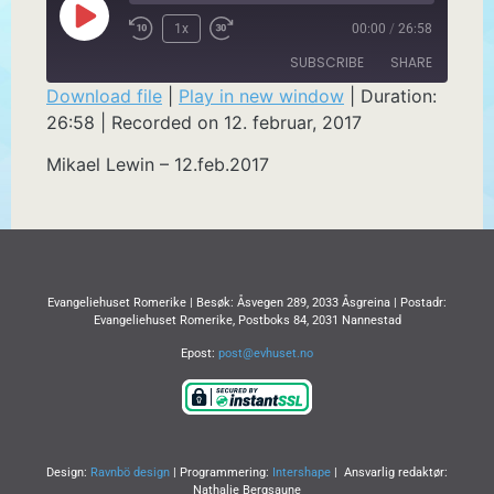
1x
00:00
/
26:58
SUBSCRIBE
SHARE
Download file
|
Play in new window
|
Duration:
26:58
|
Recorded on 12. februar, 2017
SHARE
RSS FEED
Mikael Lewin – 12.feb.2017
LINK
EMBED
Evangeliehuset Romerike | Besøk: Åsvegen 289, 2033 Åsgreina | Postadr:
Evangeliehuset Romerike, Postboks 84, 2031 Nannestad
Epost:
post@evhuset.no
Design:
Ravnbö design
| Programmering:
Intershape
| Ansvarlig redaktør:
Nathalie Bergsaune