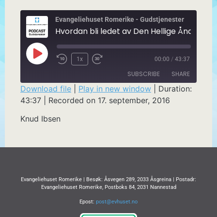
Evangeliehuset Romerike - Gudstjenester
Hvordan bli ledet av Den Hellige Ånd, del 1
1x
00:00
/
43:37
SUBSCRIBE
SHARE
Download file
|
Play in new window
|
Duration:
43:37
|
Recorded on 17. september, 2016
SHARE
RSS FEED
Knud Ibsen
LINK
EMBED
Evangeliehuset Romerike | Besøk: Åsvegen 289, 2033 Åsgreina | Postadr:
Evangeliehuset Romerike, Postboks 84, 2031 Nannestad
Epost:
post@evhuset.no