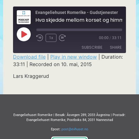
Evangeliehuset Romerike - Gudstjenester
Hva skjedde mellom
1x
00:00
/
33:11
SUBSCRIBE
SHARE
Download file
|
Play in new window
|
Duration:
33:11
|
Recorded on 10. mai, 2015
SHARE
RSS FEED
Lars Kraggerud
LINK
EMBED
Evangeliehuset Romerike | Besøk: Åsvegen 289, 2033 Åsgreina | Postadr:
Evangeliehuset Romerike, Postboks 84, 2031 Nannestad
Epost:
post@evhuset.no