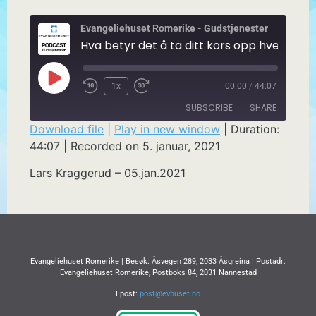
Evangeliehuset Romerike - Gudstjenester
Hva betyr det å ta ditt kors opp hver dag
1x
00:00
/
44:07
SUBSCRIBE
SHARE
Download file
|
Play in new window
|
Duration:
44:07
|
Recorded on 5. januar, 2021
SHARE
RSS FEED
Lars Kraggerud – 05.jan.2021
LINK
EMBED
Evangeliehuset Romerike | Besøk: Åsvegen 289, 2033 Åsgreina | Postadr:
Evangeliehuset Romerike, Postboks 84, 2031 Nannestad
Epost:
post@evhuset.no