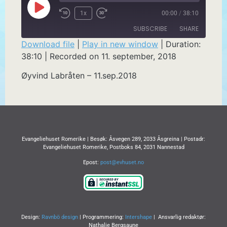
1x
00:00
/
38:10
SUBSCRIBE
SHARE
Download file
|
Play in new window
|
Duration:
38:10
|
Recorded on 11. september, 2018
SHARE
RSS FEED
Øyvind Labråten – 11.sep.2018
LINK
EMBED
Evangeliehuset Romerike | Besøk: Åsvegen 289, 2033 Åsgreina | Postadr:
Evangeliehuset Romerike, Postboks 84, 2031 Nannestad
Epost:
post@evhuset.no
Design:
Ravnbö design
| Programmering:
Intershape
| Ansvarlig redaktør:
Nathalie Bergsaune