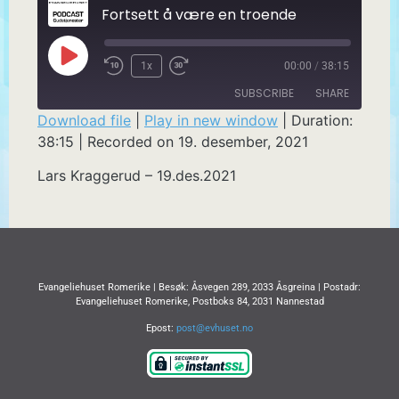
Fortsett å være en troende
1x
00:00
/
38:15
SUBSCRIBE
SHARE
Download file
|
Play in new window
|
Duration:
38:15
|
Recorded on 19. desember, 2021
SHARE
RSS FEED
Lars Kraggerud – 19.des.2021
LINK
EMBED
Evangeliehuset Romerike | Besøk: Åsvegen 289, 2033 Åsgreina | Postadr:
Evangeliehuset Romerike, Postboks 84, 2031 Nannestad
Epost:
post@evhuset.no