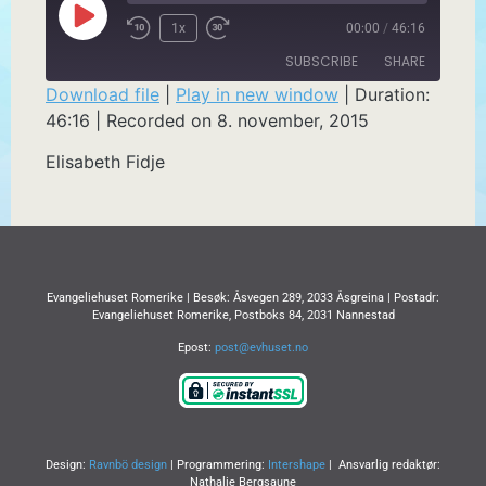
1x
00:00
/
46:16
SUBSCRIBE
SHARE
Download file
|
Play in new window
|
Duration:
46:16
|
Recorded on 8. november, 2015
SHARE
RSS FEED
Elisabeth Fidje
LINK
EMBED
Evangeliehuset Romerike | Besøk: Åsvegen 289, 2033 Åsgreina | Postadr:
Evangeliehuset Romerike, Postboks 84, 2031 Nannestad
Epost:
post@evhuset.no
Design:
Ravnbö design
| Programmering:
Intershape
| Ansvarlig redaktør:
Nathalie Bergsaune