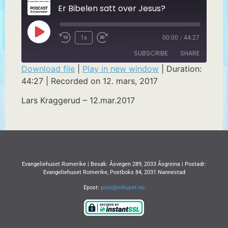
Er Bibelen satt over Jesus?
1x
00:00
/
44:27
SUBSCRIBE
SHARE
Download file
|
Play in new window
|
Duration:
44:27
|
Recorded on 12. mars, 2017
SHARE
RSS FEED
Lars Kraggerud – 12.mar.2017
LINK
EMBED
Evangeliehuset Romerike | Besøk: Åsvegen 289, 2033 Åsgreina | Postadr:
Evangeliehuset Romerike, Postboks 84, 2031 Nannestad
Epost:
post@evhuset.no