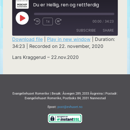
Du er Hellig, ren og rettferdig
1x
00:00
/
34:23
SUBSCRIBE
SHARE
Download file
|
Play in new window
|
Duration:
34:23
|
Recorded on 22. november, 2020
SHARE
RSS FEED
Lars Kraggerud – 22.nov.2020
LINK
EMBED
Evangeliehuset Romerike | Besøk: Åsvegen 289, 2033 Åsgreina | Postadr:
Evangeliehuset Romerike, Postboks 84, 2031 Nannestad
Epost:
post@evhuset.no