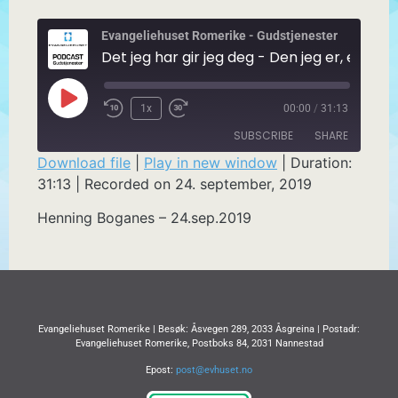
Evangeliehuset Romerike - Gudstjenester
Det jeg har gir jeg deg - 
1x
00:00
/
31:13
SUBSCRIBE
SHARE
Download file
|
Play in new window
|
Duration:
31:13
|
Recorded on 24. september, 2019
SHARE
RSS FEED
Henning Boganes – 24.sep.2019
LINK
EMBED
Evangeliehuset Romerike | Besøk: Åsvegen 289, 2033 Åsgreina | Postadr:
Evangeliehuset Romerike, Postboks 84, 2031 Nannestad
Epost:
post@evhuset.no