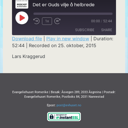
Det er Guds vilje å helbrede
1x
00:00
/
52:44
SUBSCRIBE
SHARE
Download file
|
Play in new window
|
Duration:
52:44
|
Recorded on 25. oktober, 2015
SHARE
RSS FEED
Lars Kraggerud
LINK
EMBED
Evangeliehuset Romerike | Besøk: Åsvegen 289, 2033 Åsgreina | Postadr:
Evangeliehuset Romerike, Postboks 84, 2031 Nannestad
Epost:
post@evhuset.no