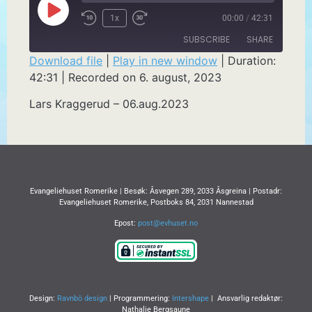
1x
00:00
/
42:31
SUBSCRIBE
SHARE
Download file
|
Play in new window
|
Duration:
42:31
|
Recorded on 6. august, 2023
SHARE
RSS FEED
Lars Kraggerud – 06.aug.2023
LINK
EMBED
Evangeliehuset Romerike | Besøk: Åsvegen 289, 2033 Åsgreina | Postadr:
Evangeliehuset Romerike, Postboks 84, 2031 Nannestad
Epost:
post@evhuset.no
Design:
Ravnbö design
| Programmering:
Intershape
| Ansvarlig redaktør:
Nathalie Bergsaune