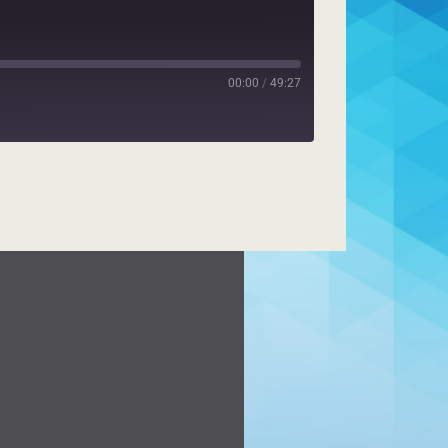
00:00
/
49:27