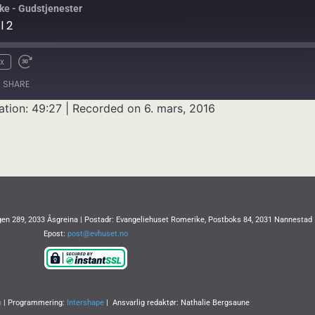
ke - Gudstjenester
l 2
x
SHARE
ation: 49:27
|
Recorded on 6. mars, 2016
en 289, 2033 Åsgreina | Postadr: Evangeliehuset Romerike, Postboks 84, 2031 Nannestad
Epost:
post@evhuset.no
n
| Programmering:
Intershape
| Ansvarlig redaktør: Nathalie Bergsaune