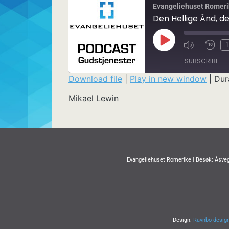
Evangeliehuset Romeri
Den Hellige Ånd, de
1
SUBSCRIBE
Download file
|
Play in new window
|
Dur
SHARE
Mikael Lewin
RSS FEED
LINK
EMBED
Evangeliehuset Romerike | Besøk: Åsveg
Design:
Ravnbö desig