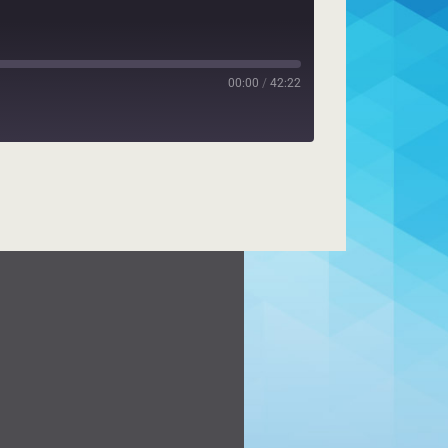
00:00
/
42:22