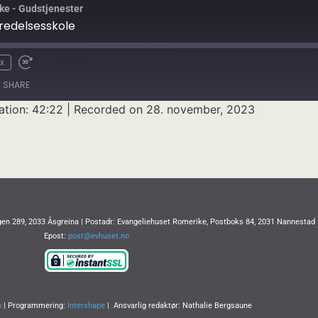
ke - Gudstjenester
redelsesskole
x
SHARE
ation: 42:22
|
Recorded on 28. november, 2023
en 289, 2033 Åsgreina | Postadr: Evangeliehuset Romerike, Postboks 84, 2031 Nannestad
Epost:
post@evhuset.no
n
| Programmering:
Intershape
| Ansvarlig redaktør: Nathalie Bergsaune