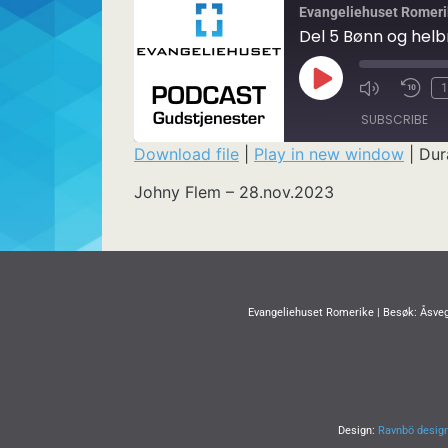
Evangeliehuset Romeri
Del 5 Bønn og helb
1
SUBSCRIBE
Download file
|
Play in new window
|
Dur
SHARE
Johny Flem – 28.nov.2023
RSS FEED
LINK
EMBED
Evangeliehuset Romerike | Besøk: Åsveg
Design:
Ravnbö desig