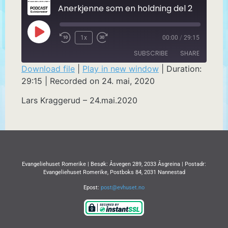
Anerkjenne som en holdning del 2
1x
00:00
/
29:15
SUBSCRIBE
SHARE
Download file
|
Play in new window
|
Duration:
29:15
|
Recorded on 24. mai, 2020
SHARE
RSS FEED
Lars Kraggerud – 24.mai.2020
LINK
EMBED
Evangeliehuset Romerike | Besøk: Åsvegen 289, 2033 Åsgreina | Postadr:
Evangeliehuset Romerike, Postboks 84, 2031 Nannestad
Epost:
post@evhuset.no