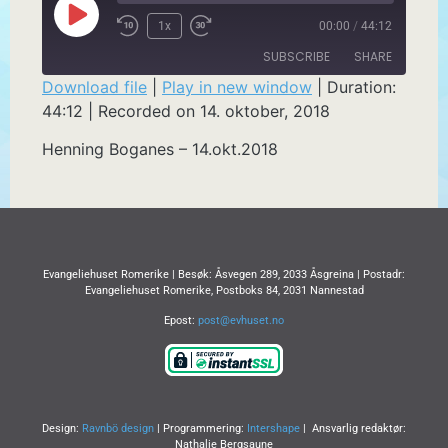
1x
00:00
/
44:12
SUBSCRIBE
SHARE
Download file
|
Play in new window
|
Duration:
44:12
|
Recorded on 14. oktober, 2018
SHARE
RSS FEED
Henning Boganes – 14.okt.2018
LINK
EMBED
Evangeliehuset Romerike | Besøk: Åsvegen 289, 2033 Åsgreina | Postadr:
Evangeliehuset Romerike, Postboks 84, 2031 Nannestad
Epost:
post@evhuset.no
Design:
Ravnbö design
| Programmering:
Intershape
| Ansvarlig redaktør:
Nathalie Bergsaune