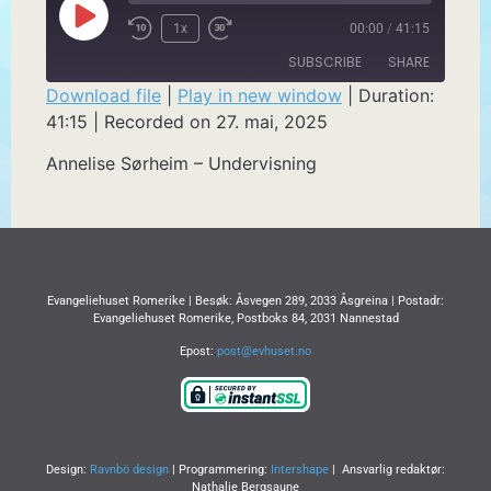
1x
00:00
/
41:15
SUBSCRIBE
SHARE
Download file
|
Play in new window
|
Duration:
41:15
|
Recorded on 27. mai, 2025
SHARE
RSS FEED
Annelise Sørheim – Undervisning
LINK
EMBED
Evangeliehuset Romerike | Besøk: Åsvegen 289, 2033 Åsgreina | Postadr:
Evangeliehuset Romerike, Postboks 84, 2031 Nannestad
Epost:
post@evhuset.no
Design:
Ravnbö design
| Programmering:
Intershape
| Ansvarlig redaktør:
Nathalie Bergsaune