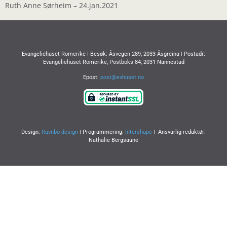
LINK
Ruth Anne Sørheim – 24.jan.2021
EMBED
Evangeliehuset Romerike | Besøk: Åsvegen 289, 2033 Åsgreina | Postadr:
Evangeliehuset Romerike, Postboks 84, 2031 Nannestad
Epost:
post@evhuset.no
Design:
Ravnbö design
| Programmering:
Intershape
| Ansvarlig redaktør:
Nathalie Bergsaune