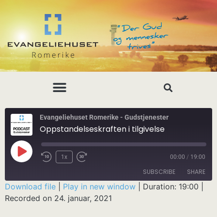
Evangeliehuset Romerike - Gudstjenester
Oppstandelseskraften i tilgivelse
1x
00:00
/
19:00
SUBSCRIBE
SHARE
Download file
|
Play in new window
|
Duration: 19:00
|
Recorded on 24. januar, 2021
SHARE
RSS FEED