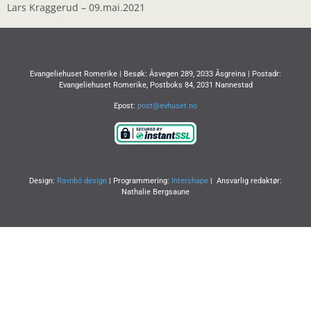
LINK
Lars Kraggerud – 09.mai.2021
EMBED
Evangeliehuset Romerike | Besøk: Åsvegen 289, 2033 Åsgreina | Postadr:
Evangeliehuset Romerike, Postboks 84, 2031 Nannestad
Epost:
post@evhuset.no
Design:
Ravnbö design
| Programmering:
Intershape
| Ansvarlig redaktør:
Nathalie Bergsaune