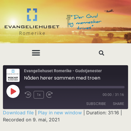
Evangeliehuset Romerike - Gudstjenester
Nåden hører sammen med troen
1x
00:00
/
31:16
SUBSCRIBE
SHARE
Download file
|
Play in new window
|
Duration: 31:16
|
Recorded on 9. mai, 2021
SHARE
RSS FEED