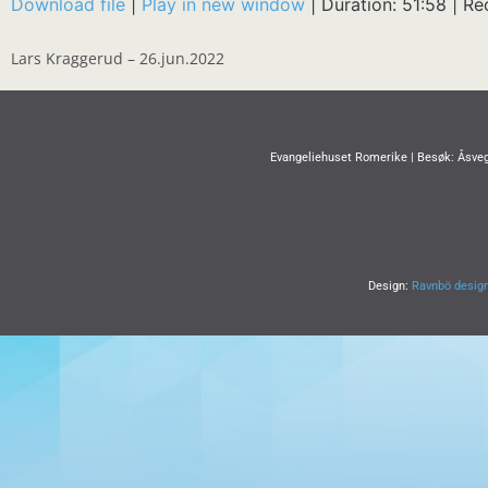
Download file
|
Play in new window
|
Duration: 51:58
|
Re
SHARE
RSS FEED
Lars Kraggerud – 26.jun.2022
LINK
EMBED
Evangeliehuset Romerike | Besøk: Åsveg
Design:
Ravnbö desig