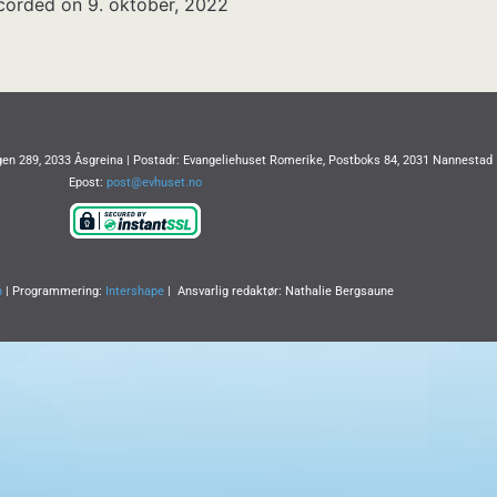
corded on 9. oktober, 2022
en 289, 2033 Åsgreina | Postadr: Evangeliehuset Romerike, Postboks 84, 2031 Nannestad
Epost:
post@evhuset.no
n
| Programmering:
Intershape
| Ansvarlig redaktør: Nathalie Bergsaune