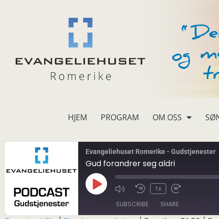
HJEM
PROGRAM
OM OSS
SØ
Evangeliehuset Romerike - Gudstjenester
Gud forandrer seg aldri
1x
SUBSCRIBE
SHARE