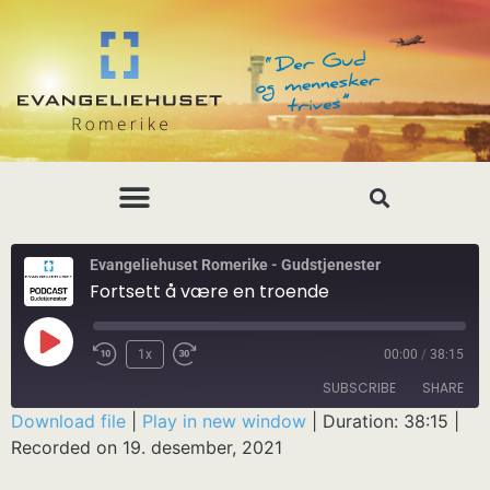
Evangeliehuset Romerike - Gudstjenester
Fortsett å være en troende
1x
00:00
/
38:15
SUBSCRIBE
SHARE
Download file
|
Play in new window
|
Duration: 38:15
|
Recorded on 19. desember, 2021
SHARE
RSS FEED