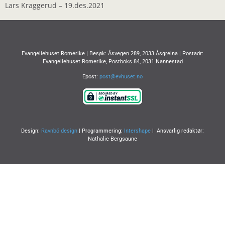
LINK
Lars Kraggerud – 19.des.2021
EMBED
Evangeliehuset Romerike | Besøk: Åsvegen 289, 2033 Åsgreina | Postadr:
Evangeliehuset Romerike, Postboks 84, 2031 Nannestad
Epost:
post@evhuset.no
Design:
Ravnbö design
| Programmering:
Intershape
| Ansvarlig redaktør:
Nathalie Bergsaune