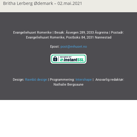
LINK
Britha Lerberg Ødemark – 02.mai.2021
EMBED
Evangeliehuset Romerike | Besøk: Åsvegen 289, 2033 Åsgreina | Postadr:
Evangeliehuset Romerike, Postboks 84, 2031 Nannestad
Epost:
post@evhuset.no
Design:
Ravnbö design
| Programmering:
Intershape
| Ansvarlig redaktør:
Nathalie Bergsaune