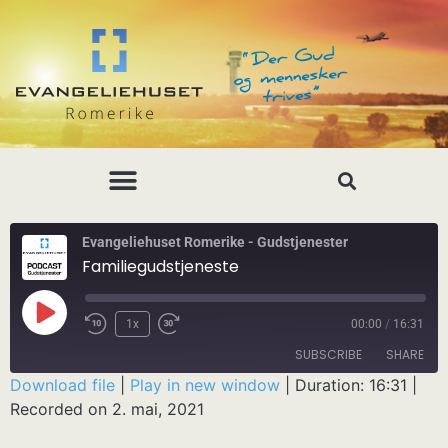
Evangeliehuset Romerike - Gudstjenester
Familiegudstjeneste
1x
00:00
/
16:31
SUBSCRIBE
SHARE
Download file
|
Play in new window
|
Duration: 16:31
|
Recorded on 2. mai, 2021
SHARE
RSS FEED