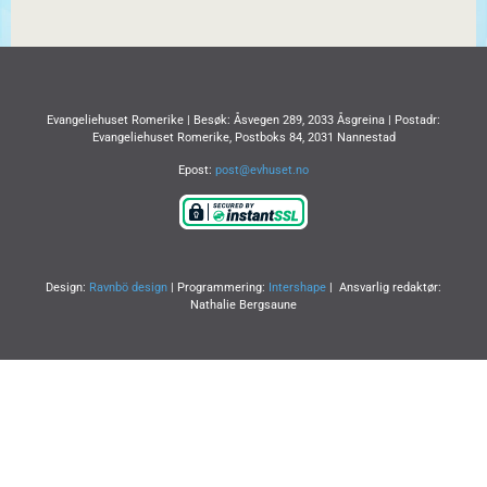
Evangeliehuset Romerike | Besøk: Åsvegen 289, 2033 Åsgreina | Postadr:
Evangeliehuset Romerike, Postboks 84, 2031 Nannestad
Epost:
post@evhuset.no
Design:
Ravnbö design
| Programmering:
Intershape
| Ansvarlig redaktør:
Nathalie Bergsaune