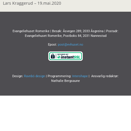
LINK
Lars Kraggerud – 19.mai.2020
EMBED
Evangeliehuset Romerike | Besøk: Åsvegen 289, 2033 Åsgreina | Postadr:
Evangeliehuset Romerike, Postboks 84, 2031 Nannestad
Epost:
post@evhuset.no
Design:
Ravnbö design
| Programmering:
Intershape
| Ansvarlig redaktør:
Nathalie Bergsaune