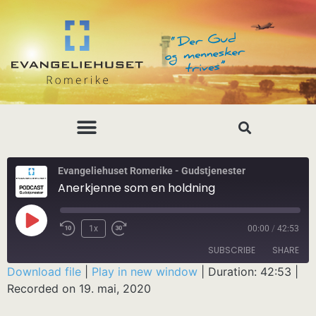
Evangeliehuset Romerike - Gudstjenester
Anerkjenne som en holdning
1x
00:00
/
42:53
SUBSCRIBE
SHARE
Download file
|
Play in new window
|
Duration: 42:53
|
Recorded on 19. mai, 2020
SHARE
RSS FEED